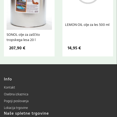
LEMON OIL olje za les 500 ml
SONOL olje za zaščito
tropskega lesa 20 l
207,90 €
14,95 €
Info
Kontakt
Osebna izkaznica
Pogoji poslovanja
Lokacija trgovine
Naše spletne trgovine