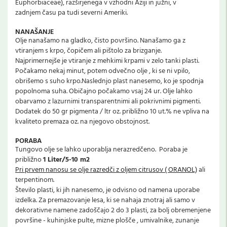
Euphorbiaceae), razširjenega v vzhodni Aziji in južni, v
zadnjem času pa tudi severni Ameriki.
NANAŠANJE
Olje nanašamo na gladko, čisto površino. Nanašamo ga z
vtiranjem s krpo, čopičem ali pištolo za brizganje.
Najprimernejše je vtiranje z mehkimi krpami v zelo tanki plasti.
Počakamo nekaj minut, potem odvečno olje , ki se ni vpilo,
obrišemo s suho krpo.Naslednjo plast nanesemo, ko je spodnja
popolnoma suha. Običajno počakamo vsaj 24 ur. Olje lahko
obarvamo z lazurnimi transparentnimi ali pokrivnimi pigmenti.
Dodatek do 50 gr pigmenta / ltr oz. približno 10 ut.% ne vpliva na
kvaliteto premaza oz. na njegovo obstojnost.
PORABA
Tungovo olje se lahko uporablja nerazredčeno. Poraba je
približno
1 Liter/5-10 m2
Pri prvem nanosu se olje razredči z oljem citrusov ( ORANOL)
ali
terpentinom.
Število plasti, ki jih nanesemo, je odvisno od namena uporabe
izdelka. Za premazovanje lesa, ki se nahaja znotraj ali samo v
dekorativne namene zadoščajo 2 do 3 plasti, za bolj obremenjene
površine - kuhinjske pulte, mizne plošče , umivalnike, zunanje