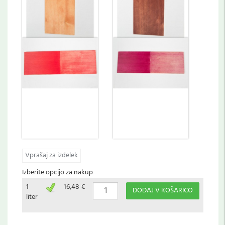
Vprašaj za izdelek
Izberite opcijo za nakup
1
16,48 €
DODAJ V KOŠARICO
liter