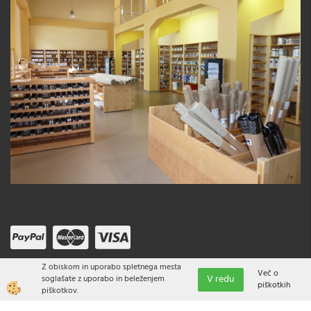
Z obiskom in uporabo spletnega mesta
Več o
V redu
soglašate z uporabo in beleženjem
piškotkih
piškotkov.
Izdelava spletne trgovine