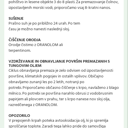
pohištvo in lesene objekte 3 do 8 plasti. Za premazovanje čolnov,
izpostavljenih morski vodi, priporočamo vsaj 8-kratni nanos.
SUŠENJE
Prašno suh je po približno 24 urah. Po tem
času je možno nanesti naslednji sloj.
ČIŠČENJE ORODJA
Orodje čistimo z ORANOLOM ali
terpentinom.
VZDRŽEVANJE IN OBNAVLJANJE POVRŠIN PREMAZANIH S
TUNGOVIM OLJEM
Ciklus obnavljanja premaza je zelo odvisen od izpostavljenosti
površine, klimatskih pogojev in ostalih vplivov. Običajno
obnavljamo zunanji les po 2 letih, notranji po
potrebi. Priporočamo občasno čiščenje s krpo, navlaženo z blago
milnico. Po potrebi se površina narahlo obrusi z vodobrusnim
papirjem ali plovcem v prahu, ter s krpo nanese nov sloj olja,
razredčenega z ORANOLOM.
OPOZORILO
V prepojenih krpah poteka avtooksidacija olj, ki jo spremlja
sproščanje toplote. Zaradi tega lahko pride do samovžiga