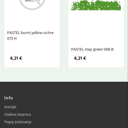
PASTEL burnt yellow ochre
073 H
PASTEL may green 068 B
4,21 €
4,21 €
Info
Kontakt
Osebna izkaznica
Pogoji poslovanja