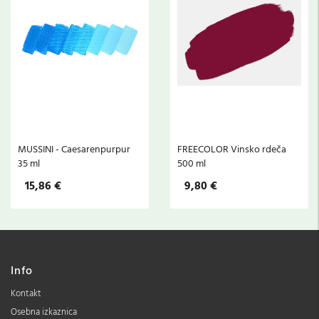
MUSSINI - Caesarenpurpur
FREECOLOR Vinsko rdeča
35 ml
500 ml
15,86 €
9,80 €
Info
Kontakt
Osebna izkaznica