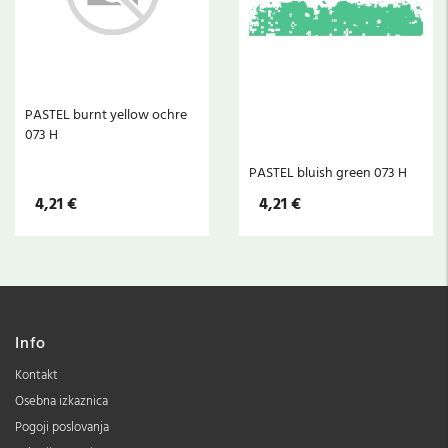
PASTEL burnt yellow ochre
073 H
PASTEL bluish green 073 H
4,21 €
4,21 €
Info
Kontakt
Osebna izkaznica
Pogoji poslovanja