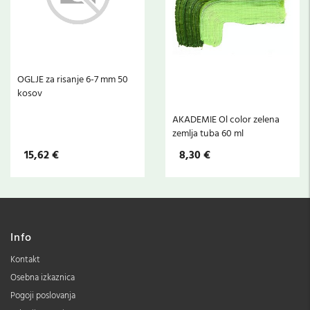
OGLJE za risanje 6-7 mm 50
kosov
s
AKADEMIE Ol color zelena
zemlja tuba 60 ml
15,62 €
8,30 €
Info
Kontakt
Osebna izkaznica
Pogoji poslovanja