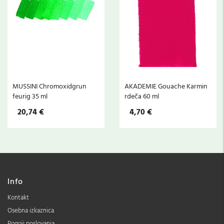
MUSSINI Chromoxidgrun
AKADEMIE Gouache Karmin
a
feurig 35 ml
rdeča 60 ml
20,74 €
4,70 €
Info
Kontakt
Osebna izkaznica
Pogoji poslovanja