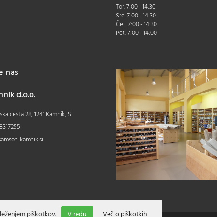
Tor. 7:00 - 14:30
Sre. 7:00 - 14:30
Čet. 7:00 - 14:30
Pet. 7:00 - 14:00
te nas
ik d.o.o.
ka cesta 28, 1241 Kamnik, SI
8317255
samson-kamnik.si
leženjem piškotkov.
V redu
Več o piškotkih