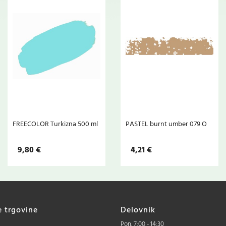
FREECOLOR Turkizna 500 ml
PASTEL burnt umber 079 O
9,80 €
4,21 €
e trgovine
Delovnik
Pon. 7:00 - 14:30