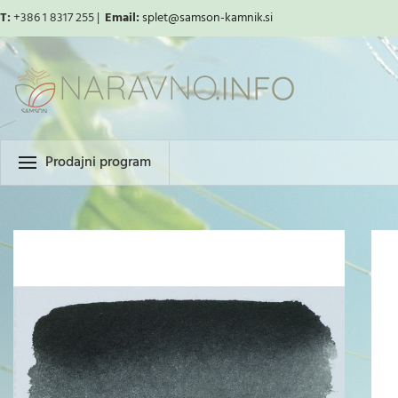
T:
+386 1 8317 255 |
Email:
splet
@samson-kamnik.si
Prodajni program