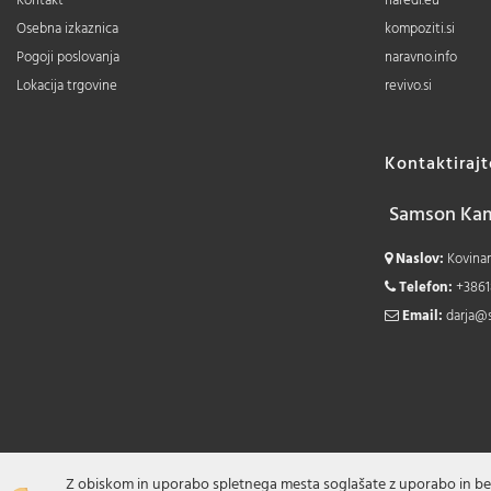
Kontakt
naredi.eu
Osebna izkaznica
kompoziti.si
Pogoji poslovanja
naravno.info
Lokacija trgovine
revivo.si
Kontaktiraj
Samson Kamn
Naslov:
Kovinars
Telefon:
+3861
Email:
darja@
Z obiskom in uporabo spletnega mesta soglašate z uporabo in be