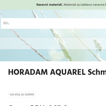
Naravni materiali.
Materiali za izdelavo naravne ko
HORADAM AQUAREL Schmin
Vprašaj za izdelek