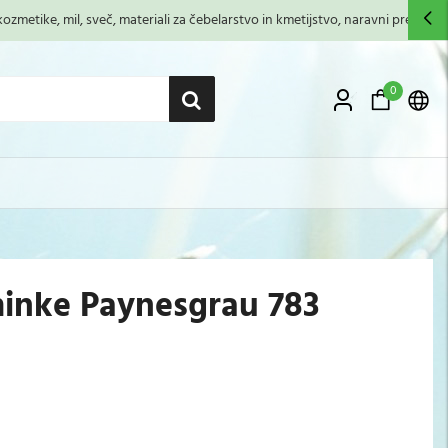
zmetike, mil, sveč, materiali za čebelarstvo in kmetijstvo, naravni premazi,...
0
ke Paynesgrau 783