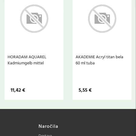
HORADAM AQUAREL
AKADEMIE Acryl titan bela
Kadmiumgelb mittel
60 ml tuba
11,42 €
5,55 €
Naročila