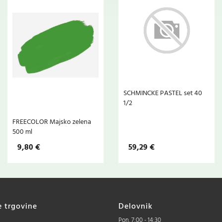
SCHMINCKE PASTEL set 40
1/2
FREECOLOR Majsko zelena
500 ml
9,80 €
59,29 €
e trgovine
Delovnik
Pon. 7:00 - 14:30