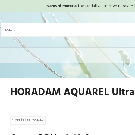
Naravni materiali.
Materiali za izdelavo naravne ko
HORADAM AQUAREL Ultrama
Vprašaj za izdelek