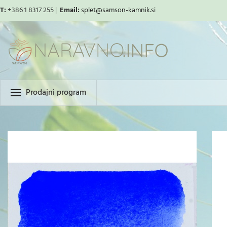
T:
+386 1 8317 255 |
Email:
splet
@samson-kamnik.si
Prodajni program