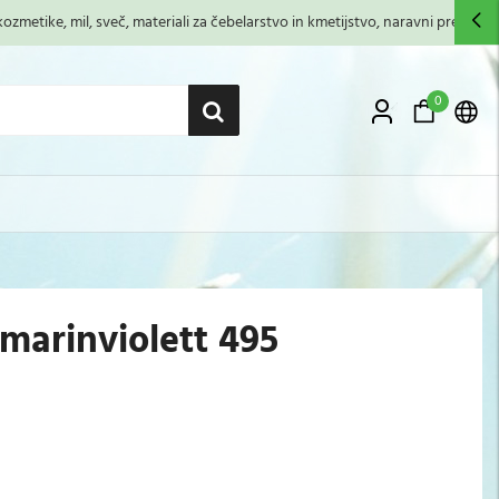
zmetike, mil, sveč, materiali za čebelarstvo in kmetijstvo, naravni premazi,...
0
rinviolett 495