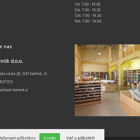
Tor. 7:00 - 14:30
Sre. 7:00 - 14:30
Čet. 7:00 - 14:30
Pet. 7:00 - 14:00
te nas
ik d.o.o.
ka cesta 28, 1241 Kamnik, SI
8317255
samson-kamnik.si
leženjem piškotkov.
V redu
Več o piškotkih