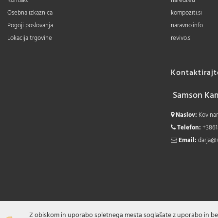
Kontakt
naredi.eu
Osebna izkaznica
kompoziti.si
Pogoji poslovanja
naravno.info
Lokacija trgovine
revivo.si
Kontaktiraj
Samson Kamn
Naslov:
Kovinars
Telefon:
+3861
Email:
darja@
Z obiskom in uporabo spletnega mesta soglašate z uporabo in be