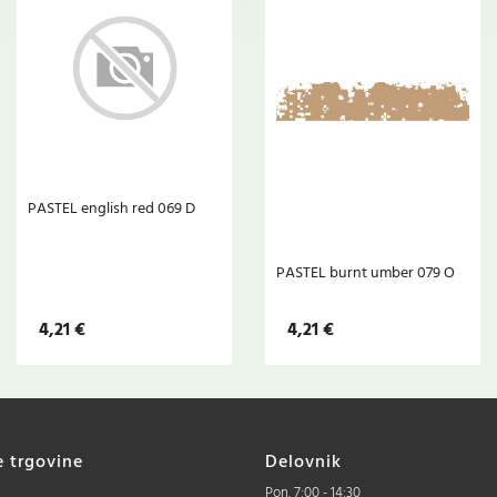
PASTEL english red 069 D
PASTEL burnt umber 079 O
4,21 €
4,21 €
e trgovine
Delovnik
Pon. 7:00 - 14:30