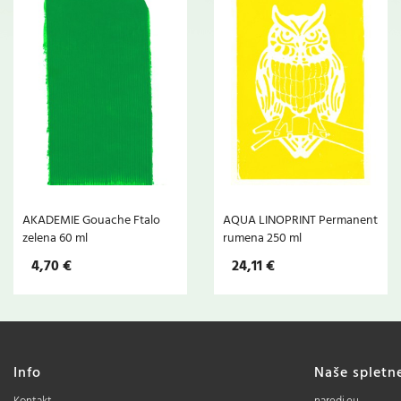
AKADEMIE Gouache Ftalo
AQUA LINOPRINT Permanent
zelena 60 ml
rumena 250 ml
4,70 €
24,11 €
Info
Naše spletn