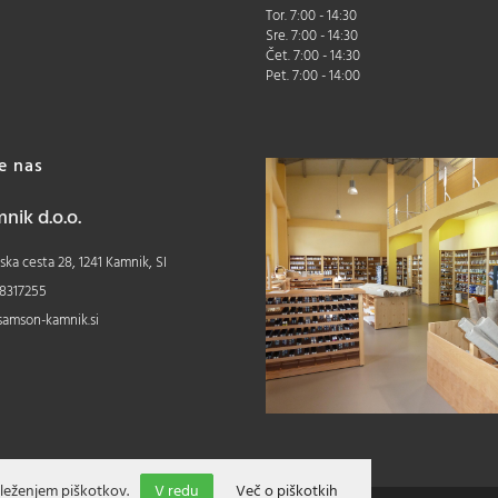
Tor. 7:00 - 14:30
Sre. 7:00 - 14:30
Čet. 7:00 - 14:30
Pet. 7:00 - 14:00
te nas
ik d.o.o.
ka cesta 28, 1241 Kamnik, SI
8317255
samson-kamnik.si
leženjem piškotkov.
V redu
Več o piškotkih