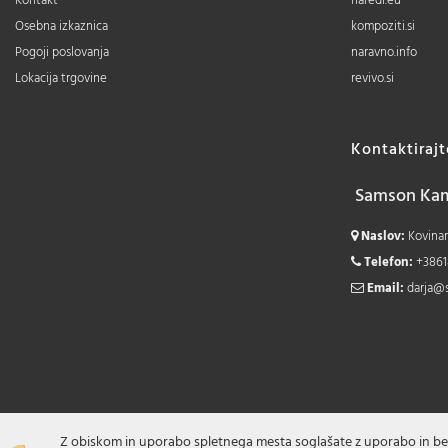
Kontakt
naredi.eu
Osebna izkaznica
kompoziti.si
Pogoji poslovanja
naravno.info
Lokacija trgovine
revivo.si
Kontaktiraj
Samson Kamn
Naslov:
Kovinars
Telefon:
+3861
Email:
darja@
Z obiskom in uporabo spletnega mesta soglašate z uporabo in be