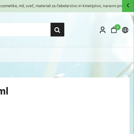
zmetike, mil, sveč, materiali za čebelarstvo in kmetijstvo, naravni premazi,...
0
ml