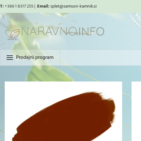
T:
+386 1 8317 255 |
Email:
splet
@samson-kamnik.si
Prodajni program