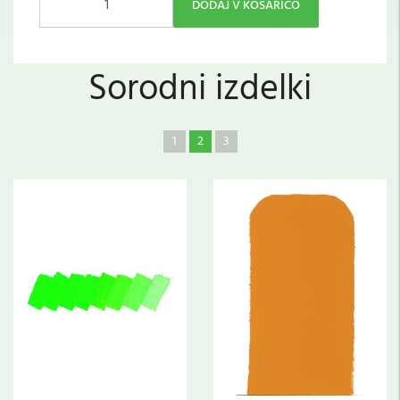
DODAJ V KOŠARICO
Sorodni izdelki
1
2
3