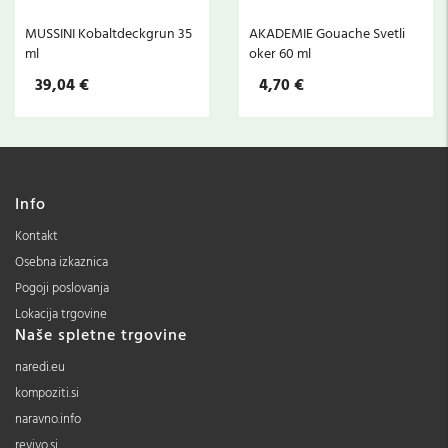
MUSSINI Kobaltdeckgrun 35
AKADEMIE Gouache Svetli
ml
oker 60 ml
39,04 €
4,70 €
Info
Kontakt
Osebna izkaznica
Pogoji poslovanja
Lokacija trgovine
Naše spletne trgovine
naredi.eu
kompoziti.si
naravno.info
revivo.si