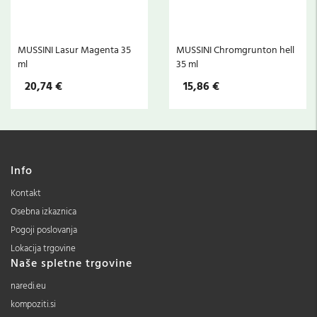
MUSSINI Lasur Magenta 35
MUSSINI Chromgrunton hell
ml
35 ml
20,74 €
15,86 €
Info
Kontakt
Osebna izkaznica
Pogoji poslovanja
Lokacija trgovine
Naše spletne trgovine
naredi.eu
kompoziti.si