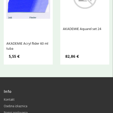
AKADEMIE Aquarel set 24
AKADEMIE Acryl flider 60 ml
tuba
5,55 €
82,86 €
Info
Kontakt
Osebna izkaznica
Pogoji poslovanja