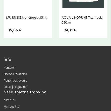
l
MUSSINI Zitronengelb 35 ml
AQUA LINOPRINT Titan bela
250 ml
15,86 €
24,11 €
Info
Kontakt
Osebna izkaznica
Pogoji poslovanja
Lokacija trgovine
Naše spletne trgovine
naredi.eu
kompoziti.si