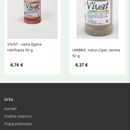
VIVAT - siena žgana
rdečkasta 50 g
UMBRA- natur,Ciper, temna
50 g
4,76 €
4,27 €
Info
Kontakt
Osebna izkaznica
Pogoji poslovanja