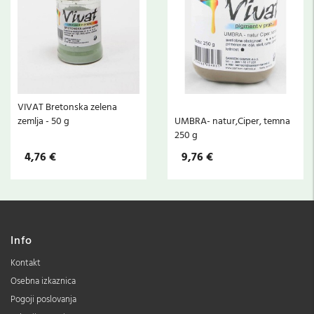
VIVAT Bretonska zelena
zemlja - 50 g
UMBRA- natur,Ciper, temna
250 g
4,76 €
9,76 €
Info
Kontakt
Osebna izkaznica
Pogoji poslovanja