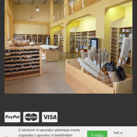
Z obiskom in uporabo spletnega mesta
Več o
V redu
soglašate z uporabo in beleženjem