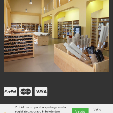
Z obiskom in uporabo spletnega mesta
Več o
V redu
soglašate z uporabo in beleženjem