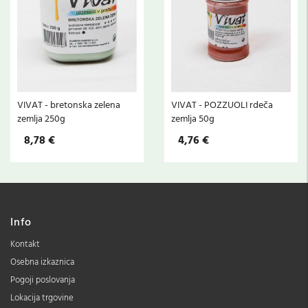
VIVAT - bretonska zelena
VIVAT - POZZUOLI rdeča
zemlja 250g
zemlja 50g
8,78 €
4,76 €
Info
Kontakt
Osebna izkaznica
Pogoji poslovanja
Lokacija trgovine