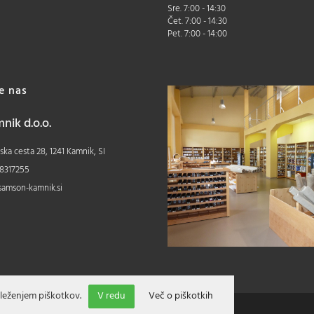
Sre. 7:00 - 14:30
Čet. 7:00 - 14:30
Pet. 7:00 - 14:00
te nas
ik d.o.o.
ka cesta 28, 1241 Kamnik, SI
8317255
samson-kamnik.si
leženjem piškotkov.
V redu
Več o piškotkih
Izdelava spletne trgovine