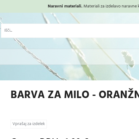
Naravni materiali.
Materiali za izdelavo naravne ko
BARVA ZA MILO - ORANŽ
Vprašaj za izdelek