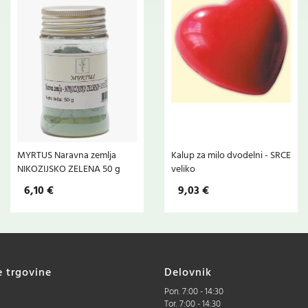
MYRTUS Naravna zemlja
Kalup za milo dvodelni - SRCE
NIKOZIJSKO ZELENA 50 g
veliko
6,10 €
9,03 €
e trgovine
Delovnik
Pon. 7:00 - 14:30
Tor. 7:00 - 14:30