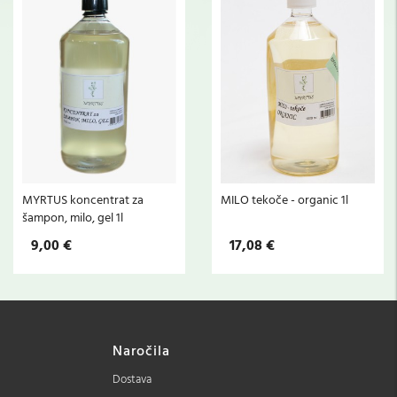
MYRTUS koncentrat za
MILO tekoče - organic 1l
šampon, milo, gel 1l
9,00 €
17,08 €
Naročila
Dostava