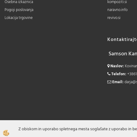
Osebna izkaznica
kompoziti.si
Pogoji poslovanja
naravno.info
Lokacija trgovine
revivo.si
Kontaktiraj
Samson Kamn
Naslov:
Kovinars
Telefon:
+3861
Email:
darja@
Z obiskom in uporabo spletnega mesta soglašate z uporabo in be