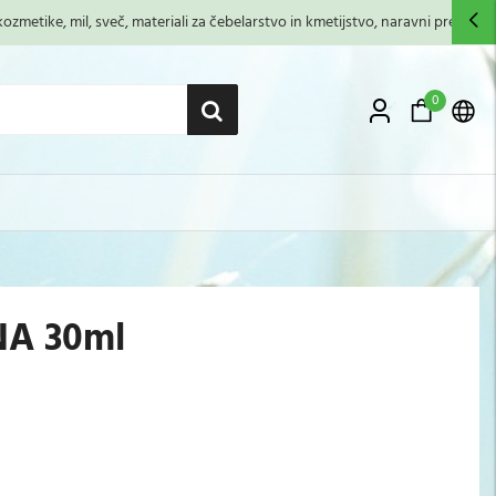
zmetike, mil, sveč, materiali za čebelarstvo in kmetijstvo, naravni premazi,...
0
NA 30ml