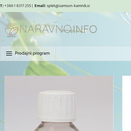
T:
+386 1 8317 255 |
Email:
splet
@samson-kamnik.si
Prodajni program