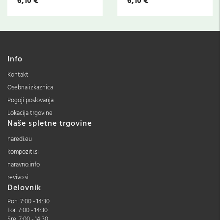
6,10 €
6,10 €
Info
Kontakt
Osebna izkaznica
Pogoji poslovanja
Lokacija trgovine
Naše spletne trgovine
naredi.eu
kompoziti.si
naravno.info
revivo.si
Delovnik
Pon. 7:00 - 14:30
Tor. 7:00 - 14:30
Sre. 7:00 - 14:30