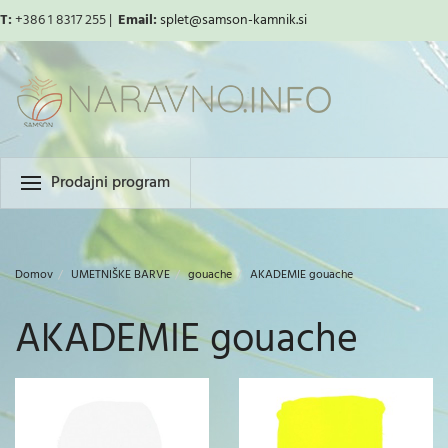
T:
+386 1 8317 255 |
Email:
splet
@samson-kamnik.si
Prodajni program
Domov
UMETNIŠKE BARVE
gouache
AKADEMIE gouache
AKADEMIE gouache