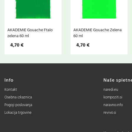
AKADEMIE Gouache Ftalo
AKADEMIE Gouache Zelena
zelena 60 ml
60 ml
4,70 €
4,70 €
Info
Naše spletn
Kontakt
naredi.eu
Osebna izkaznica
kompoziti.si
Pogoji poslovanja
naravno.info
Lokacija trgovine
revivo.si