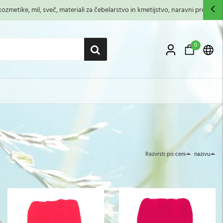
zmetike, mil, sveč, materiali za čebelarstvo in kmetijstvo, naravni premazi,...
0
Razvrsti po:
ceni
nazivu