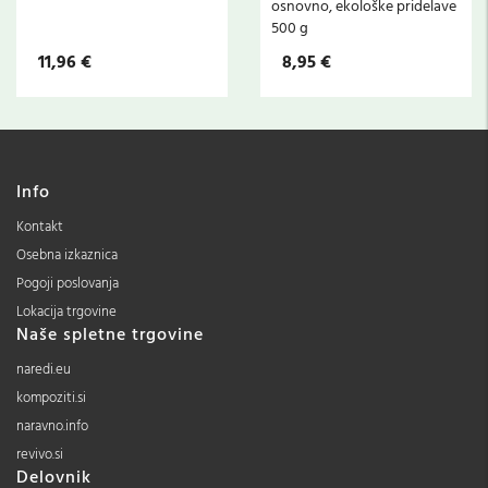
osnovno, ekološke pridelave
500 g
11,96 €
8,95 €
Info
Kontakt
Osebna izkaznica
Pogoji poslovanja
Lokacija trgovine
Naše spletne trgovine
naredi.eu
kompoziti.si
naravno.info
revivo.si
Delovnik