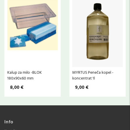
Kalup za milo -BLOK
MYRTUS Peneča kopel -
g
180x90x60 mm
koncentrat 1l
8,00 €
9,00 €
Info