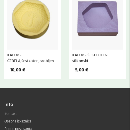
KALUP -
KALUP - ŠESTKOTEN
ČEBELA,šestkoten,zaobljen
silikonski
10,00 €
5,00 €
Info
Kontakt
Osebna izkaznica
Pogoji poslovanja