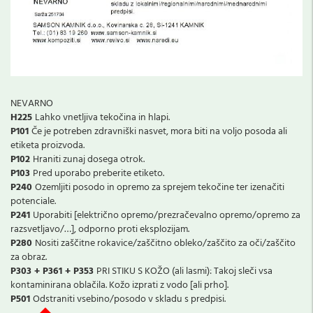
NEVARNO
H225
Lahko vnetljiva tekočina in hlapi.
P101
Če je potreben zdravniški nasvet, mora biti na voljo posoda ali
etiketa proizvoda.
P102
Hraniti zunaj dosega otrok.
P103
Pred uporabo preberite etiketo.
P240
Ozemljiti posodo in opremo za sprejem tekočine ter izenačiti
potenciale.
P241
Uporabiti [električno opremo/prezračevalno opremo/opremo za
razsvetljavo/…], odporno proti eksplozijam.
P280
Nositi zaščitne rokavice/zaščitno obleko/zaščito za oči/zaščito
za obraz.
P303 + P361 + P353
PRI STIKU S KOŽO (ali lasmi): Takoj sleči vsa
kontaminirana oblačila. Kožo izprati z vodo [ali prho].
P501
Odstraniti vsebino/posodo v skladu s predpisi.