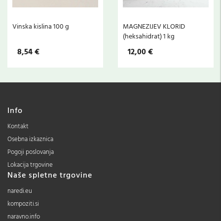
Vinska kislina 100 g
MAGNEZIJEV KLORID
(heksahidrat) 1 kg
8,54 €
12,00 €
Info
Kontakt
Osebna izkaznica
Pogoji poslovanja
Lokacija trgovine
Naše spletne trgovine
naredi.eu
kompoziti.si
naravno.info