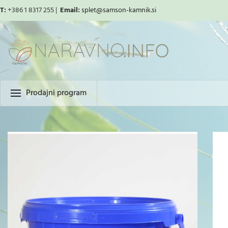
T:
+386 1 8317 255 |
Email:
splet
@samson-kamnik.si
Prodajni program