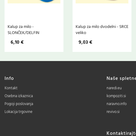
Kalup za milo -
Kalup za milo dvodelni - SRCE
SLONČEK/DELFIN
veliko
6,10 €
9,03 €
Info
Naše spletn
Kontakt
naredi.eu
Osebna izkaznica
kompoziti.si
Pogoji poslovanja
naravno.info
Lokacija trgovine
revivo.si
Kontaktiraj