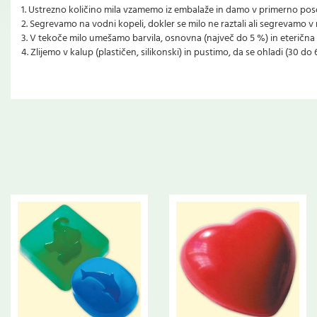
1. Ustrezno količino mila vzamemo iz embalaže in damo v primerno pos
2. Segrevamo na vodni kopeli, dokler se milo ne raztali ali segrevamo v
3. V tekoče milo umešamo barvila, osnovna (največ do 5 %) in eterična o
4. Zlijemo v kalup (plastičen, silikonski) in pustimo, da se ohladi (30 do 