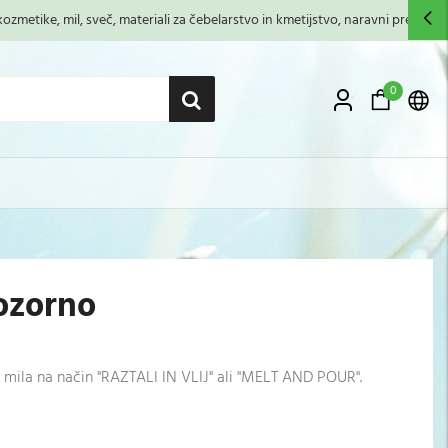
zmetike, mil, sveč, materiali za čebelarstvo in kmetijstvo, naravni premazi,...
0
ozorno
vo mila na način "RAZTALI IN VLIJ" ali "MELT AND POUR".