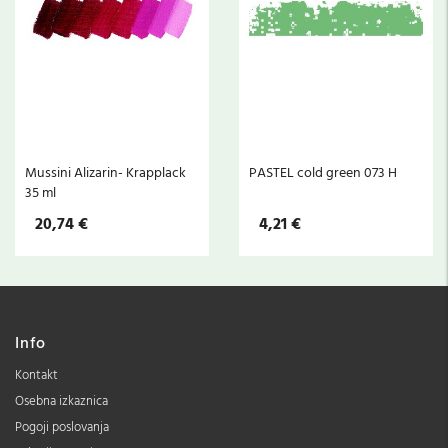
a
Mussini Alizarin- Krapplack
PASTEL cold green 073 H
35 ml
20,74 €
4,21 €
Info
Kontakt
Osebna izkaznica
Pogoji poslovanja